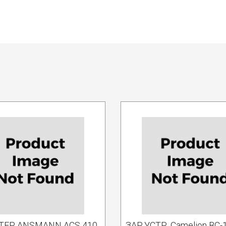
ТЕР ANSMANN ACS 410
ЗАР.УСТР. Camelion BC-