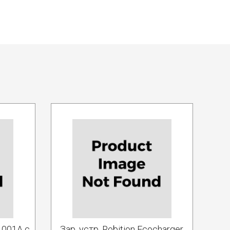
1001А с
Зар. устр. Robition Ecocharger