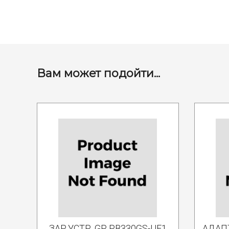
Вам может подойти...
ЗАР.УСТР. GP PB330GS-UE1
АДАП