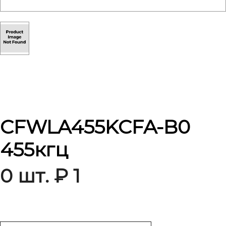
CFWLA455KCFA-B0
455кгц
0 шт. ₽ 1