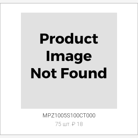
MPZ1005S100CT000
75 шт. ₽ 18