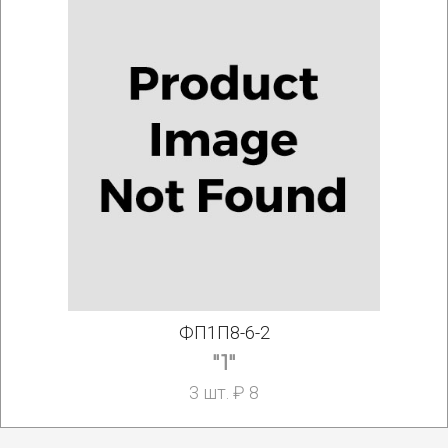
ФП1П8-6-2
"1"
3 шт. ₽ 8