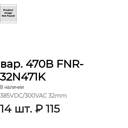
вар. 470В FNR-
32N471K
В наличии
385VDC/300VAC 32mm
14 шт. ₽ 115