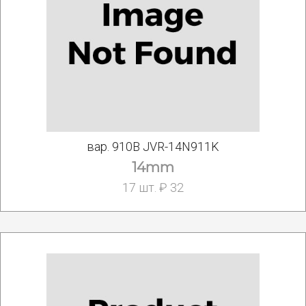
вар. 910В JVR-14N911K
14mm
17 шт. ₽ 32