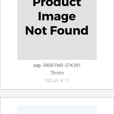
вар. 390В FNR- 07K391
7mm
100 шт. ₽ 11