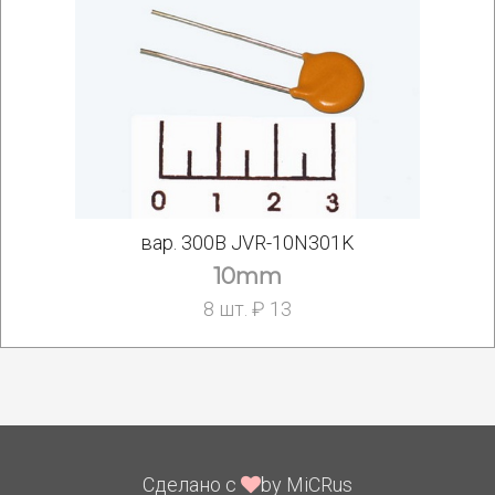
вар. 300В JVR-10N301K
10mm
8 шт. ₽ 13
Сделано с
by MiCRus