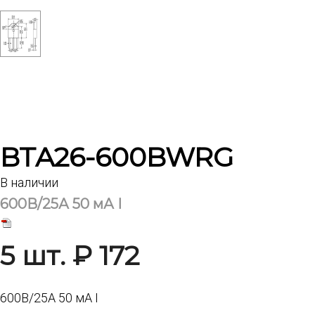
BTA26-600BWRG
В наличии
600В/25А 50 мА I
5 шт. ₽ 172
600В/25А 50 мА I