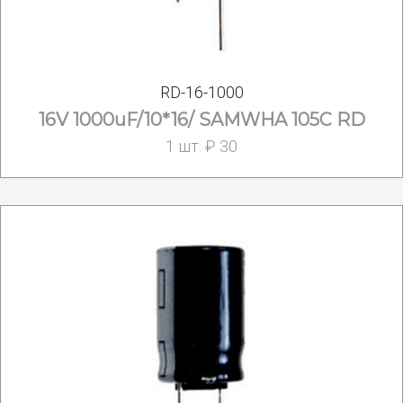
RD-16-1000
16V 1000uF/10*16/ SAMWHA 105C RD
1 шт. ₽ 30