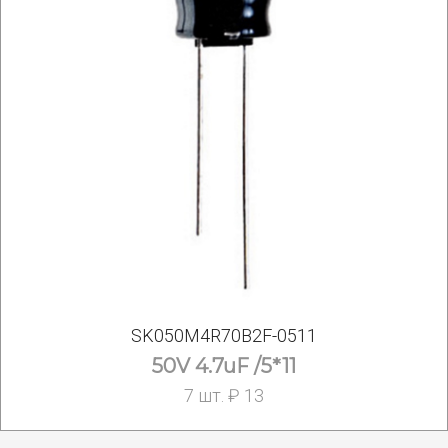
SK050M4R70B2F-0511
50V 4.7uF /5*11
7 шт. ₽ 13