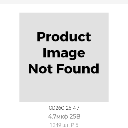
CD26C-25-4.7
4.7мкф 25В
1249 шт. ₽ 5