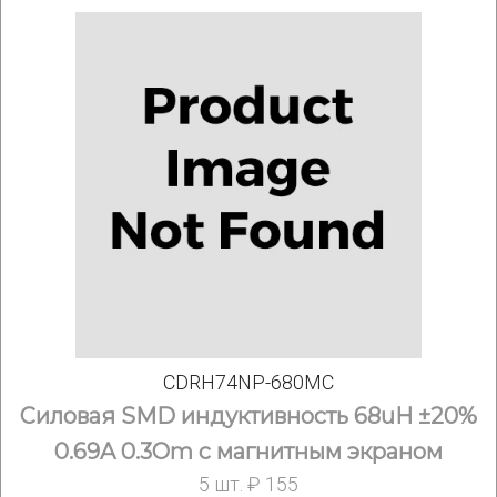
CDRH74NP-680MC
Силовая SMD индуктивность 68uH ±20%
0.69A 0.3Om c магнитным экраном
5 шт. ₽ 155