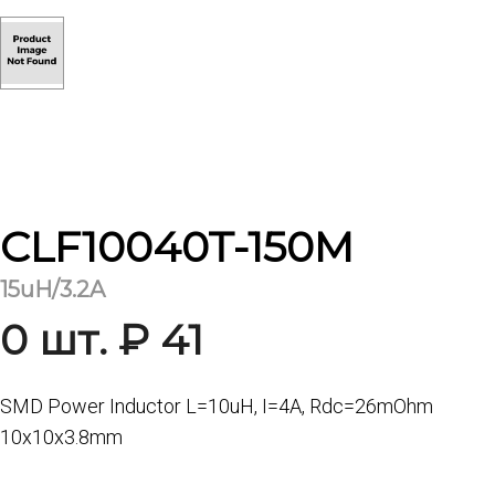
CLF10040T-150M
15uH/3.2A
0 шт. ₽ 41
SMD Power Inductor L=10uH, I=4A, Rdc=26mOhm
10x10x3.8mm