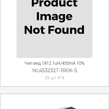
Чип инд.1812 1uH/450mA 10%
NL453232T-1R0K-S
35 шт. ₽ 8