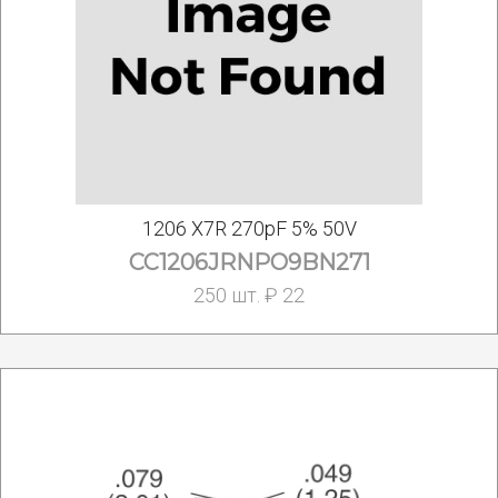
1206 X7R 270pF 5% 50V
CC1206JRNPO9BN271
250 шт. ₽ 22