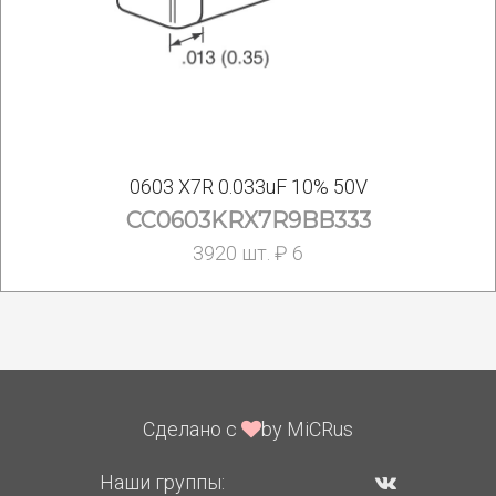
0603 X7R 0.033uF 10% 50V
CC0603KRX7R9BB333
3920 шт. ₽ 6
Сделано с
by MiCRus
Наши группы: