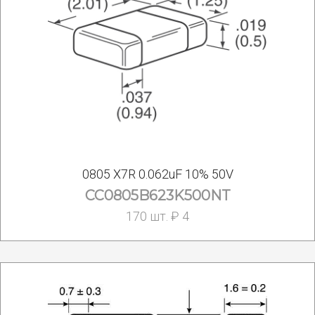
0805 X7R 0.062uF 10% 50V
CC0805B623K500NT
170 шт. ₽ 4