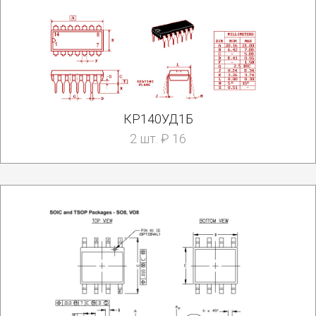
КР140УД1Б
2 шт. ₽ 16