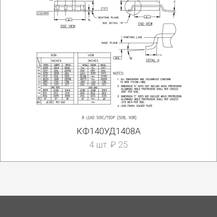
КФ140УД1408А
4 шт. ₽ 25