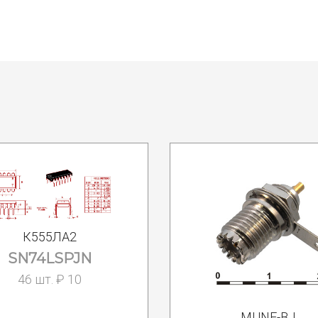
К555ЛА2
SN74LSPJN
46 шт. ₽ 10
MUNF-BJ