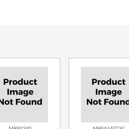
MBRS340
MBRA340T3G