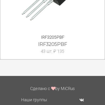
IRF3205PBF
IRF3205PBF
43 шт. ₽ 135
Сделано с
by MiCRus
Наши группы: