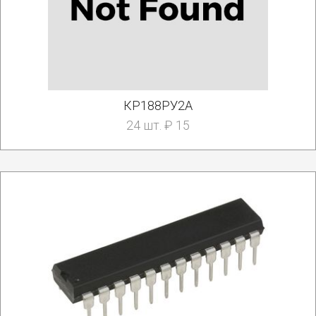
КР188РУ2А
24 шт. ₽ 15