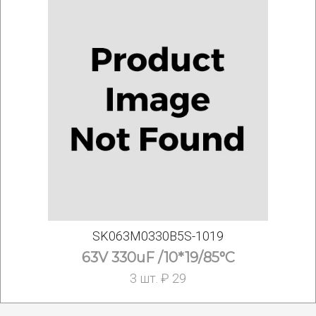
SK063M0330B5S-1019
63V 330uF /10*19/85°C
3 шт. ₽ 29