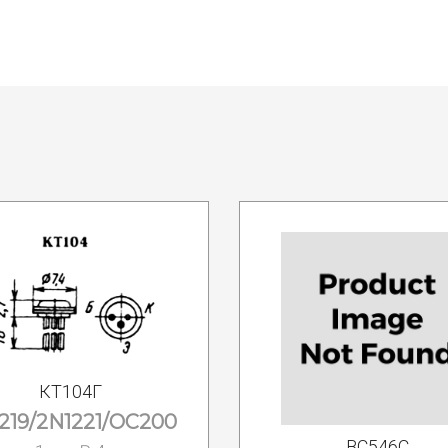
КТ104Г
219/2N1221/OC200
BC546C