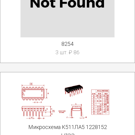
8254
3 шт. ₽ 86
Микросхема К511ЛА5 1228152