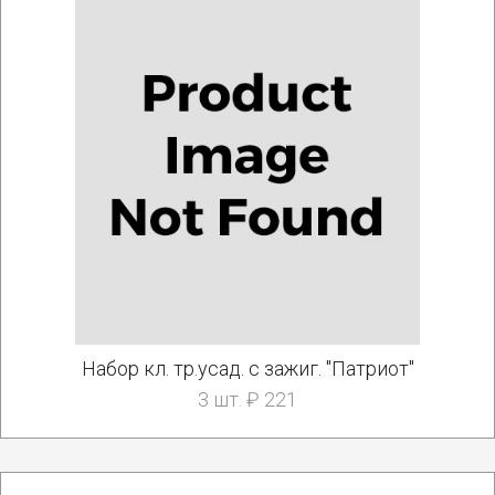
Набор кл. тр.уcад. с зажиг. "Патриот"
3 шт. ₽ 221