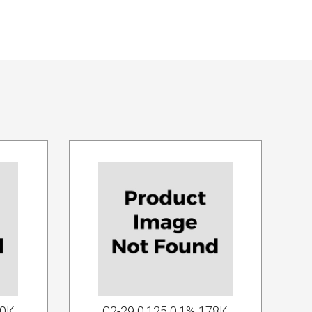
.0К
С2-29 0.125 0.1% 178К