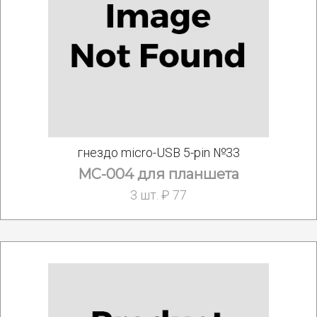
гнездо micro-USB 5-pin №33
MC-004 для планшета
3 шт. ₽ 77