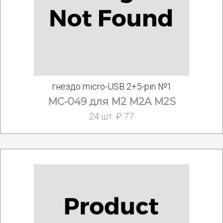
гнездо micro-USB 2+5-pin №1
MC-049 для M2 M2A M2S
24 шт. ₽ 77