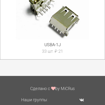
USBA-1J
33 шт. ₽ 21
Сделано с
by MiCRus
Наши группы: