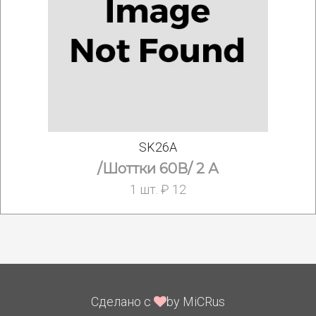
SK26A
/Шоттки 60В/ 2 А
1 шт. ₽ 12
Сделано с
by MiCRus