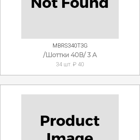
MBRS340T3G
/Шоттки 40В/ 3 А
34 шт. ₽ 40