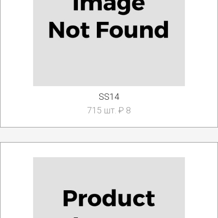
SS14
715 шт. ₽ 8