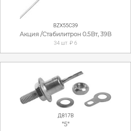
BZX55C39
Акция /Стабилитрон 0.5Вт, 39В
34 шт. ₽ 6
Д817В
"5"