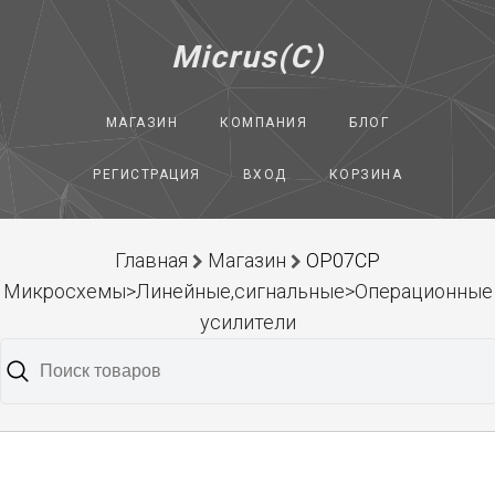
Micrus(C)
МАГАЗИН
КОМПАНИЯ
БЛОГ
РЕГИСТРАЦИЯ
ВХОД
КОРЗИНА
Главная
Магазин
OP07CP
Микросхемы>Линейные,сигнальные>Операционные
усилители