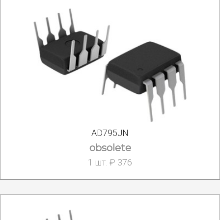
AD795JN
obsolete
1 шт. ₽ 376