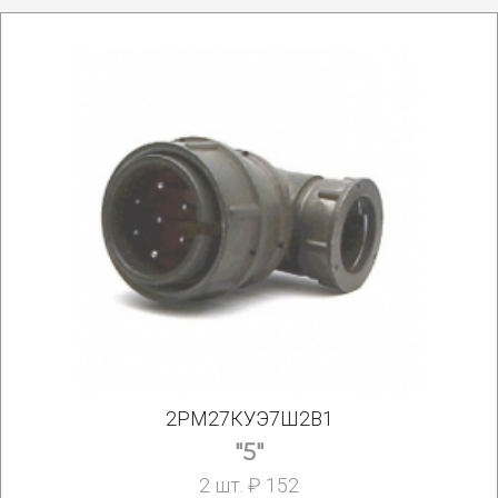
2РМ27КУЭ7Ш2В1
"5"
2 шт. ₽ 152