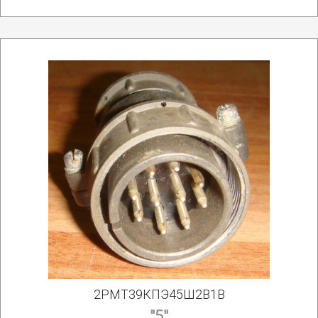
2РМТ39КПЭ45Ш2В1В
"5"