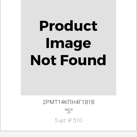
2РМТ14КПН4Г1В1В
"5"
5 шт. ₽ 510