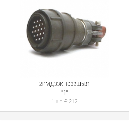
2РМД33КПЭ32Ш5В1
"1"
1 шт. ₽ 212