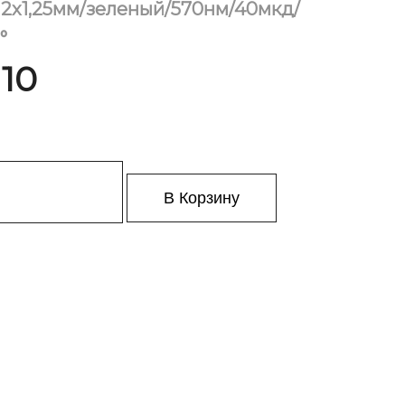
2х1,25мм/зеленый/570нм/40мкд/
°
 10
В Корзину