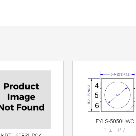
FYLS-5050UWC
1 шт. ₽ 7
KPT-1608SURCK