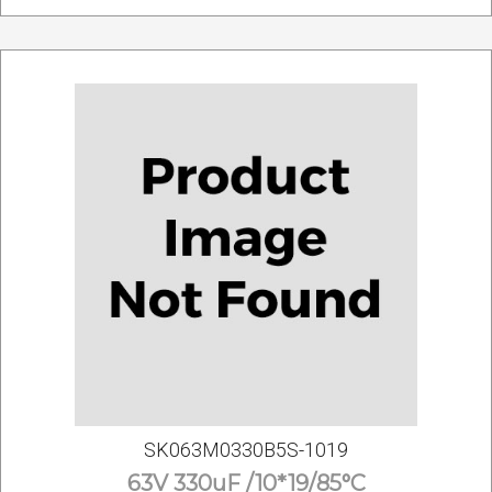
SK063M0330B5S-1019
63V 330uF /10*19/85°C