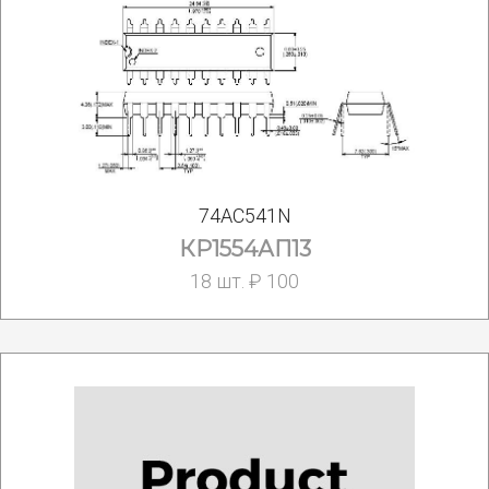
74AC541N
КР1554АП13
18 шт. ₽ 100