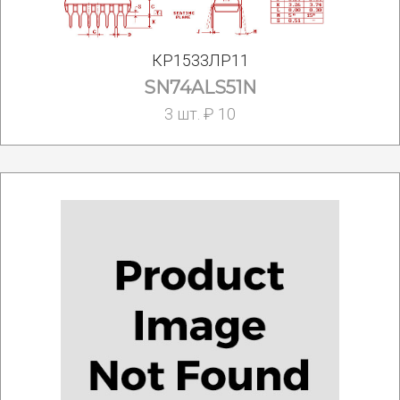
КР1533ЛР11
SN74ALS51N
3 шт. ₽ 10