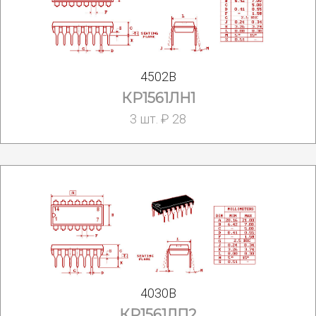
4502B
КР1561ЛН1
3 шт. ₽ 28
4030B
КР1561ЛП2