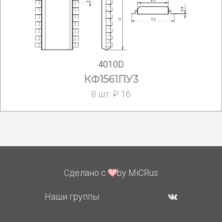
4010D
КФ1561ПУ3
8 шт. ₽ 16
Сделано с
by MiCRus
Наши группы: