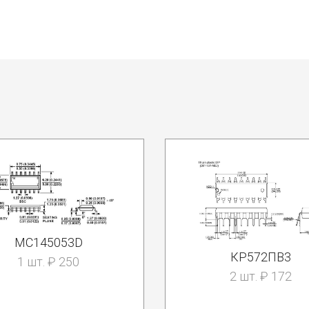
MC145053D
КР572ПВ3
1 шт. ₽ 250
2 шт. ₽ 172