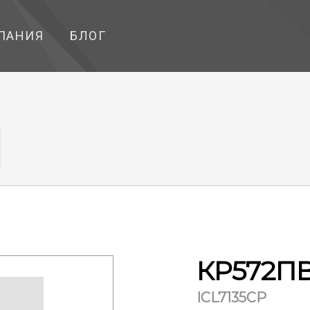
ПАНИЯ
БЛОГ
КР572П
ICL7135CP