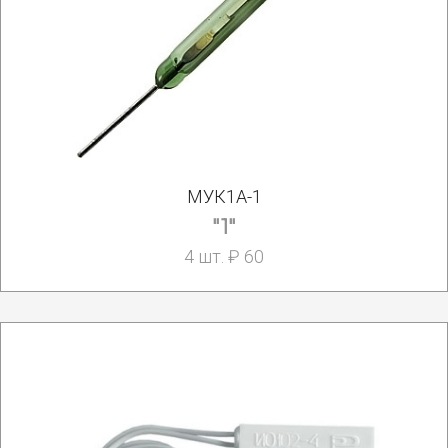
МУК1А-1
"1"
4 шт. ₽ 60