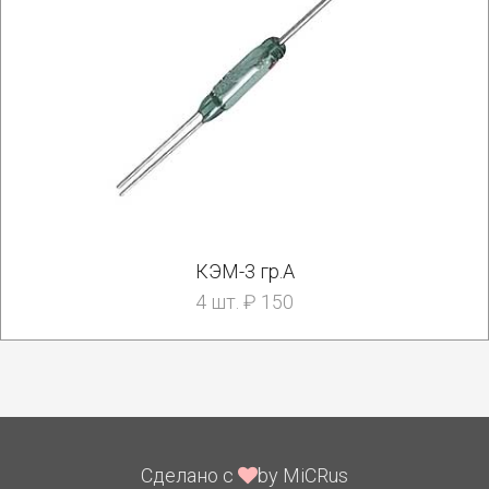
КЭМ-3 гр.А
4 шт. ₽ 150
Сделано с
by MiCRus