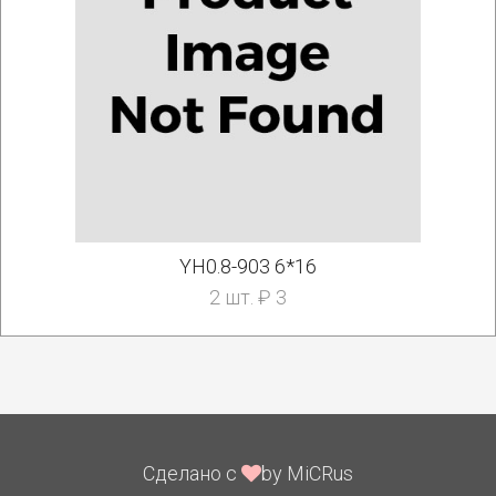
YH0.8-903 6*16
2 шт. ₽ 3
Сделано с
by MiCRus