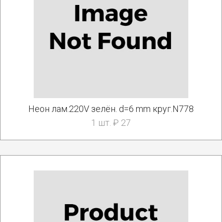
Неон лам.220V зелён. d=6 mm круг.N778
1 шт. ₽ 27