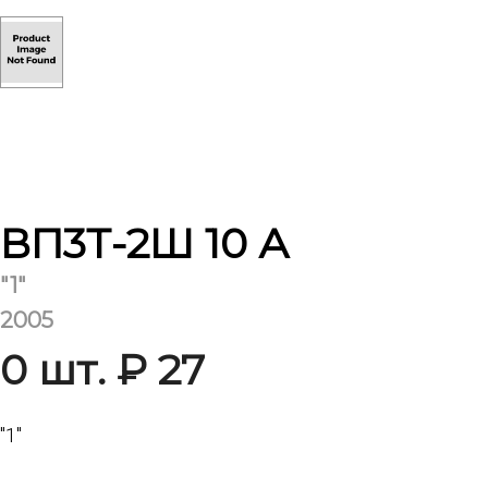
ВП3Т-2Ш 10 А
"1"
2005
0 шт. ₽ 27
"1"