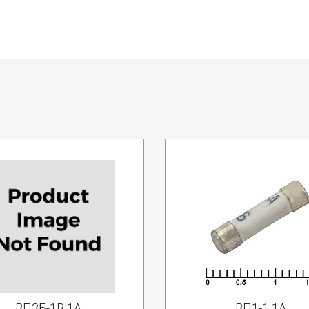
ВП3Б-1В 1А
ВП1-1 1А