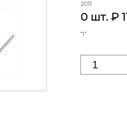
2011
0 шт. ₽ 1
"1"