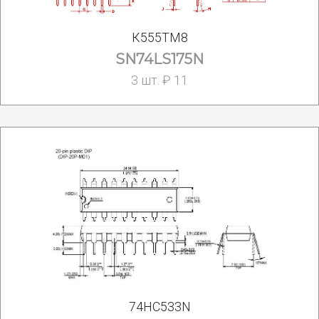
К555ТМ8
SN74LS175N
3 шт. ₽ 11
74HC533N