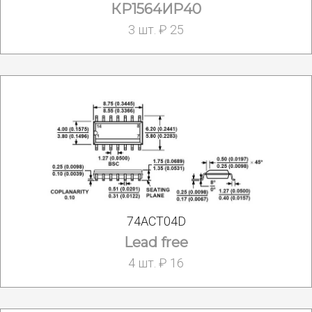
КР1564ИР40
3 шт. ₽ 25
74ACT04D
Lead free
4 шт. ₽ 16