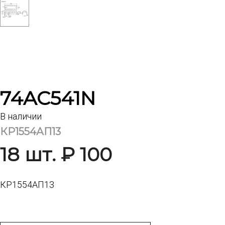
74AC541N
В наличии
КР1554АП13
18 шт. ₽ 100
КР1554АП13