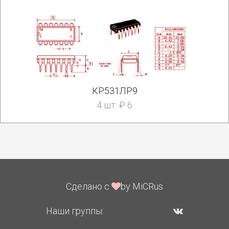
КР531ЛР9
4 шт. ₽ 6
Сделано с
by MiCRus
Наши группы: