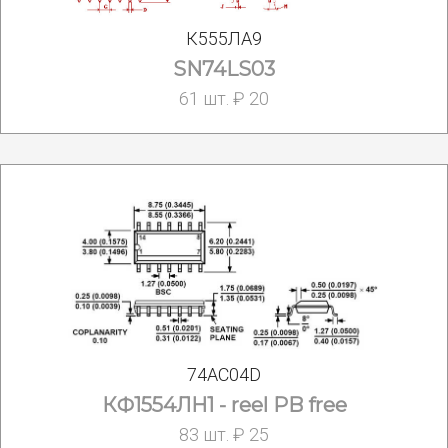
К555ЛА9
SN74LS03
61 шт. ₽ 20
74AC04D
КФ1554ЛН1 - reel PB free
83 шт. ₽ 25