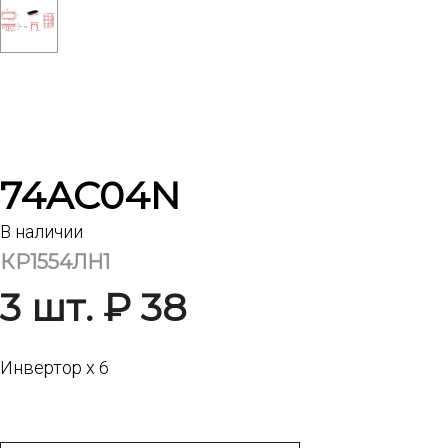
74AC04N
В наличии
КР1554ЛН1
3 шт. ₽ 38
Инвертор х 6