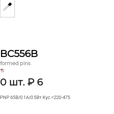
BC556B
formed pins
0 шт. ₽ 6
PNP 65В/0.1А/0.5Вт Кус.=220-475