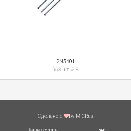
2N5401
963 шт. ₽ 8
Сделано с
by MiCRus
Наши группы: