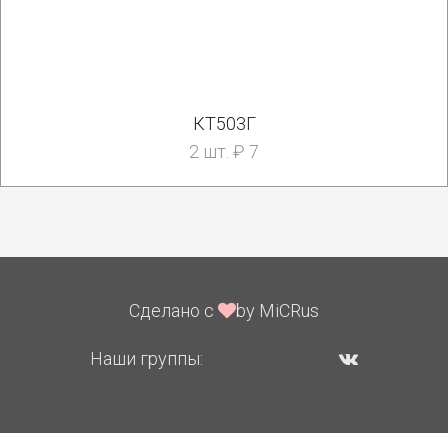
КТ503Г
2 шт. ₽ 7
Сделано с
by MiCRus
Наши группы: