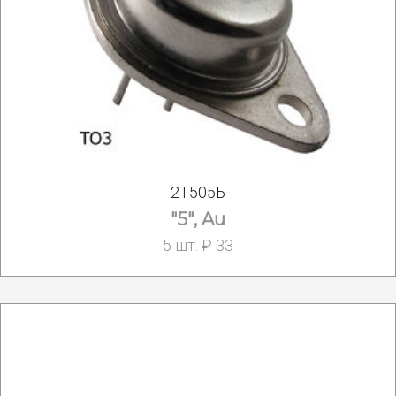
2Т505Б
"5", Au
5 шт. ₽ 33