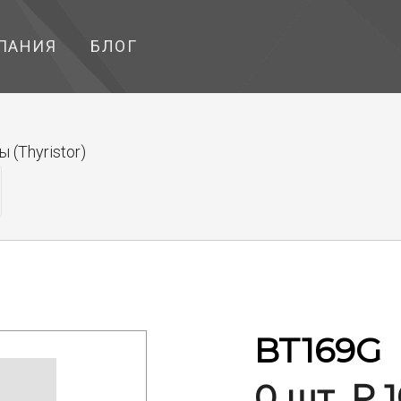
ПАНИЯ
БЛОГ
(Thyristor)
BT169G
0 шт. ₽ 