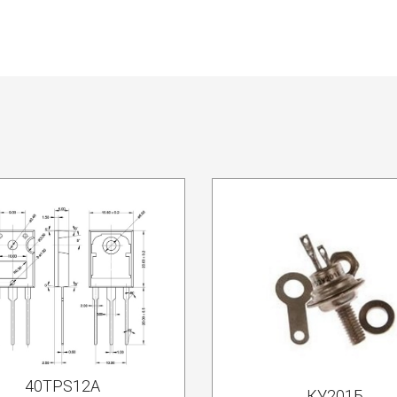
40TPS12A
КУ201Б