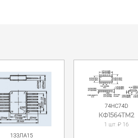
74HC74D
КФ1564ТМ2
1 шт. ₽ 16
133ЛА15