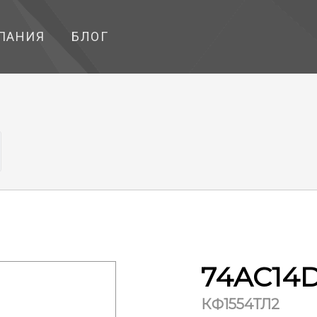
ПАНИЯ
БЛОГ
74AC14
КФ1554ТЛ2