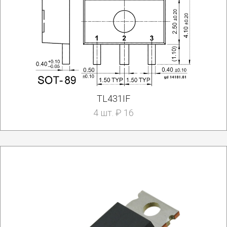
TL431IF
4 шт. ₽ 16