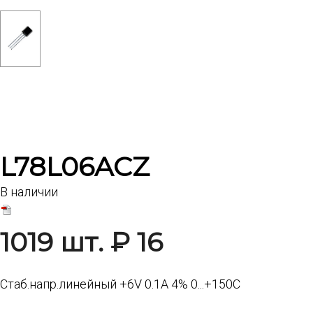
L78L06ACZ
В наличии
1019 шт. ₽ 16
Стаб.напр.линейный +6V 0.1A 4% 0...+150C