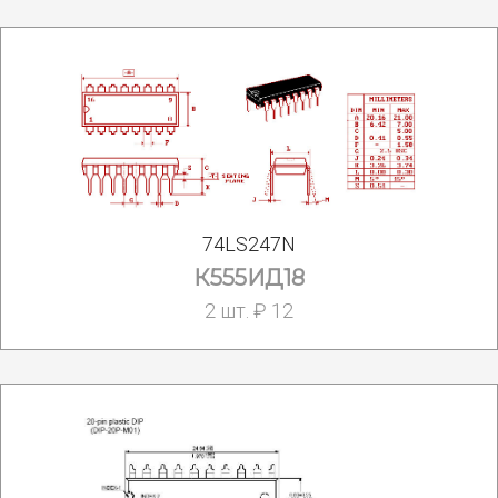
74LS247N
К555ИД18
2 шт. ₽ 12