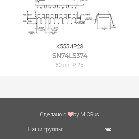
К555ИР23
SN74LS374
50 шт. ₽ 25
Сделано с
by MiCRus
Наши группы: