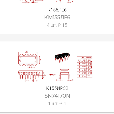
К155ЛЕ6
КМ155ЛЕ6
4 шт. ₽ 15
К155ИР32
SN74170N
1 шт. ₽ 4