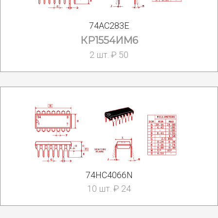
74AC283E
КР1554ИМ6
2 шт. ₽ 50
74HC4066N
10 шт. ₽ 24