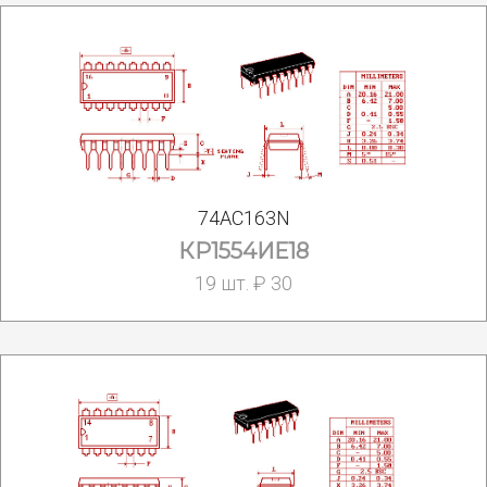
74AC163N
КР1554ИЕ18
19 шт. ₽ 30