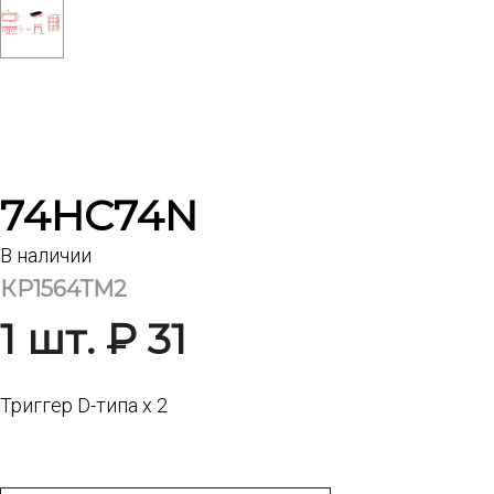
74HC74N
В наличии
КР1564ТМ2
1 шт. ₽ 31
Триггер D-типа х 2