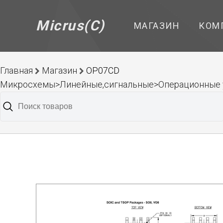
Micrus(C)
МАГАЗИН
КОМ
Главная
Магазин
OP07CD
Микросхемы>Линейные,сигнальные>Операционные 