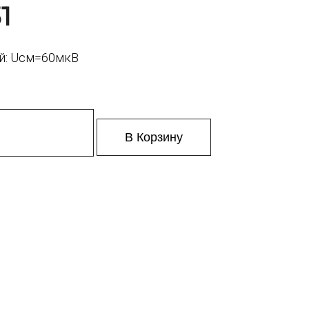
1
й: Uсм=60мкВ
В Корзину