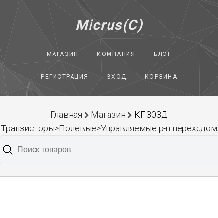
Micrus(C)
МАГАЗИН
КОМПАНИЯ
БЛОГ
РЕГИСТРАЦИЯ
ВХОД
КОРЗИНА
Главная
Магазин
КП303Д
Транзисторы>Полевые>Управляемые p-n переходом