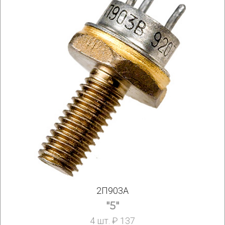
2П903А
"5"
4 шт. ₽ 137