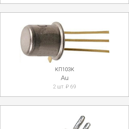
КП103К
Au
2 шт. ₽ 69