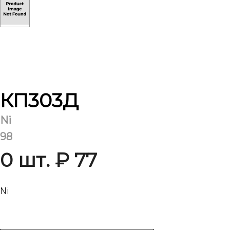
КП303Д
Ni
98
0 шт. ₽ 77
Ni