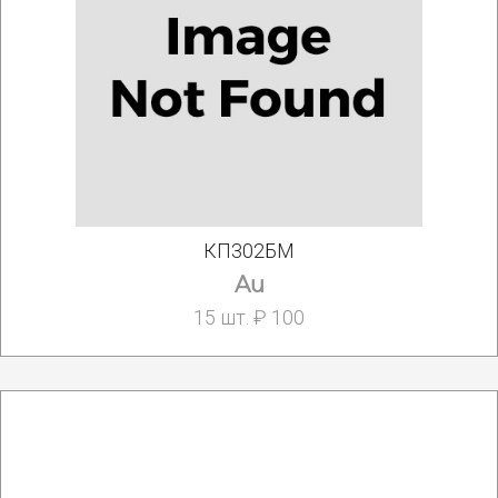
КП302БМ
Au
15 шт. ₽ 100