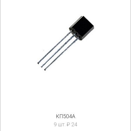
КП504А
9 шт. ₽ 24