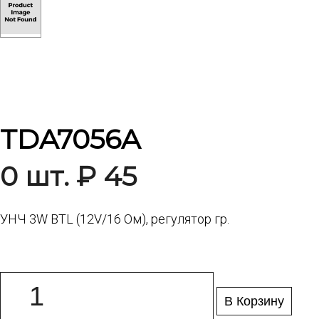
TDA7056A
0 шт. ₽ 45
УHЧ 3W BTL (12V/16 Ом), pегулятоp гp.
В Корзину