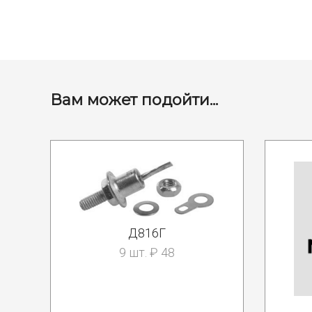
Вам может подойти...
Д816Г
9 шт. ₽ 48