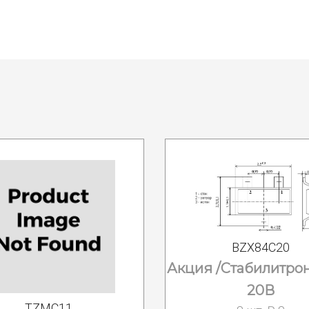
BZX84C20
Акция /Стабилитрон
20В
TZMC11