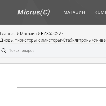
Micrus(C)
МАГАЗИН
КОМ
Главная
Магазин
BZX55C2V7
Диоды, тиристоры, симисторы>Стабилитроны>Унив