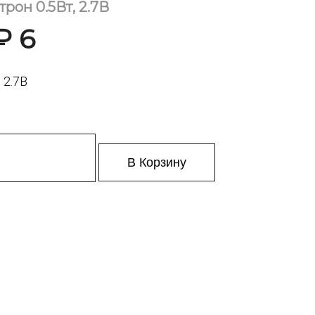
рон 0.5Вт, 2.7В
₽ 6
 2.7В
В Корзину