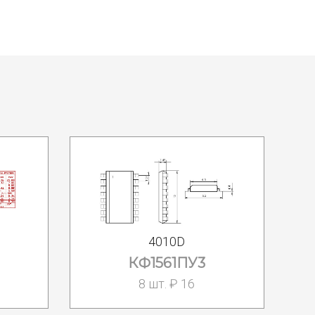
4010D
КФ1561ПУ3
8 шт. ₽ 16