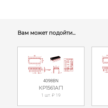
Вам может подойти...
4098BN
КР1561АГ1
1 шт. ₽ 19