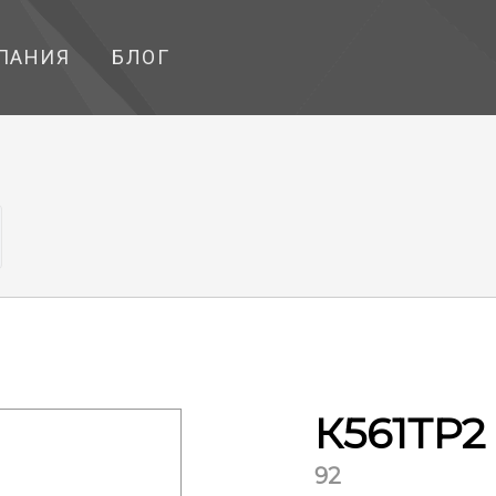
ПАНИЯ
БЛОГ
К561ТР2
92