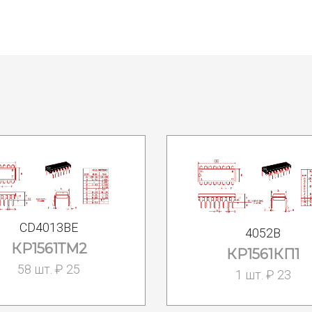
CD4013BE
4052B
КР1561ТМ2
КР1561КП1
58 шт. ₽ 25
1 шт. ₽ 23