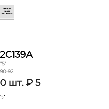
2С139А
"5"
90-92
0 шт. ₽ 5
"5"