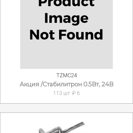
TZMC24
Акция /Стабилитрон 0.5Вт, 24В
113 шт. ₽ 6