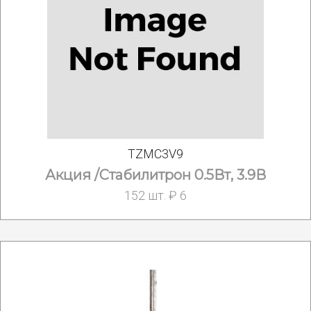
TZMC3V9
Акция /Стабилитрон 0.5Вт, 3.9В
152 шт. ₽ 6