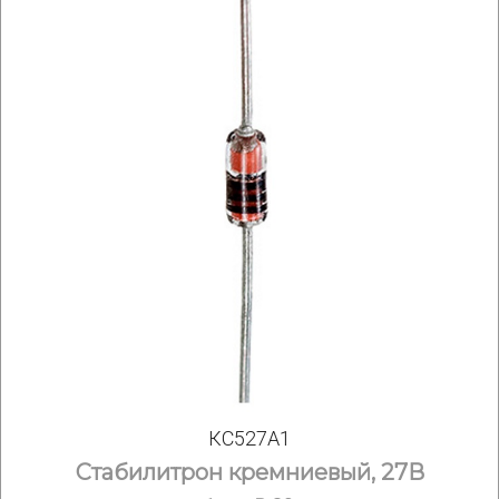
КС527А1
Стабилитрон кремниевый, 27В