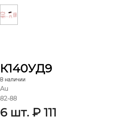
К140УД9
В наличии
Au
82-88
6 шт. ₽ 111