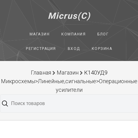
Micrus(C)
МАГАЗИН
КОМПАНИЯ
БЛОГ
РЕГИСТРАЦИЯ
ВХОД
КОРЗИНА
Главная
Магазин
К140УД9
Микросхемы>Линейные,сигнальные>Операционные
усилители