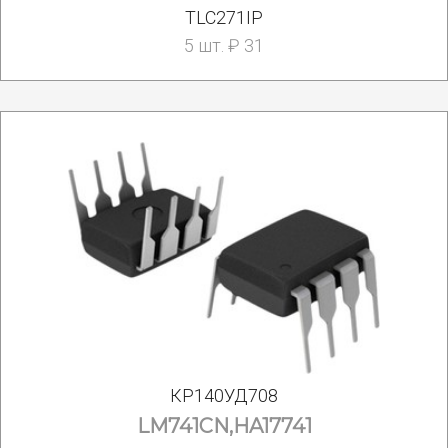
TLC271IP
5 шт. ₽ 31
КР140УД708
LM741CN,HA17741