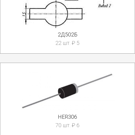
2Д502Б
22 шт. ₽ 5
HER306
70 шт. ₽ 6