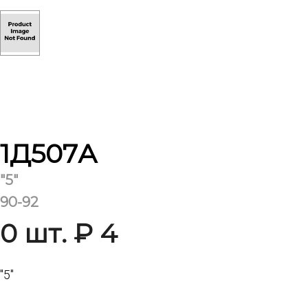
1Д507А
"5"
90-92
0 шт. ₽ 4
"5"