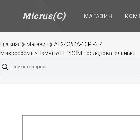
Micrus(C)
МАГАЗИН
КОМ
Главная
Магазин
AT24C64A-10PI-2.7
Микросхемы>Память>EEPROM последовательные