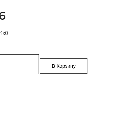
6
8Kx8
В Корзину