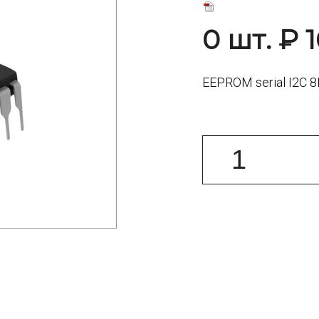
0 шт. ₽ 1
EEPROM serial I2C 